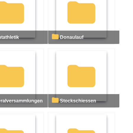
htathletik
Donaulauf
eralversammlungen
Stockschiessen