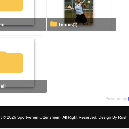
nen
tennis
(1)
all
Powered by
t © 2026 Sportverein Ottensheim. All Right Reserved. Design By
Rush