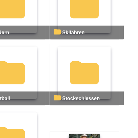
dern.
Skifahren
tball
Stockschiessen