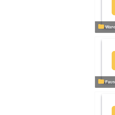
Wan
Faus