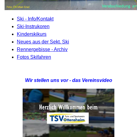
Ski - Info/Kontakt
Ski-Instrukoren
Kinderskikurs
Neues aus der Sekt. Ski
Rennergebisse - Archiv
Fotos Skifahren
Wir stellen uns vor - das Vereinsvideo