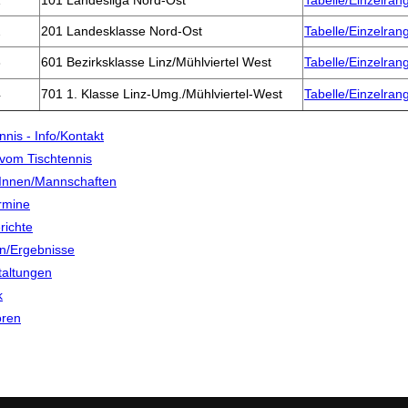
1
101 Landesliga Nord-Ost
Tabelle/Einzelrang
2
201 Landesklasse Nord-Ost
Tabelle/Einzelrang
3
601 Bezirksklasse Linz/Mühlviertel West
Tabelle/Einzelrang
4
701 1. Klasse Linz-Umg./Mühlviertel-West
Tabelle/Einzelrang
nnis - Info/Kontakt
vom Tischtennis
rInnen/Mannschaften
ermine
richte
en/Ergebnisse
taltungen
k
ren