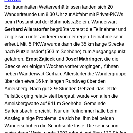
Bei traumhaften Wett
erverhältnissen fanden sich 20
Wanderfreunde um 8.30 Uhr zur Abfahrt mit Privat-PKWs
beim Postamt auf der Bahnhofstraße ein. Wanderwart
Gerhard Allerstorfer
begrüßte vorerst die Teilnehmer und
zeigte sich unter anderem von der regen Teilnahme sehr
erfreut. Mit 5 PKWs wurde dann die 35 km lange Strecke
nach Putzleinsdorf (503 m Seehöhe) zum Ausgangspunkt
gefahren.
Ernst Zajicek
und
Josef Mahringer
, die die
Strecke vor einigen Wochen vorher vorgingen, führten
neben Wanderwart Gerhard Allerstorfer die Wandergruppe
über den etwa 16 km langen Rundweg über den
Ameisberg. Nach gut 2 ½ Stunden Gehzeit, das letzte
Teilstück ging relativ steil bergauf, wurde von allen die
Ameisbergwarte auf 941 m Seehöhe, Gemeinde
Sarleinsbach, erreicht. Nur ein Teilnehmer hatte beim
Anstieg einige Probleme, da sich bei ihm bei beiden
Wanderschuhen die Schuhsohle löste. Die sehr schön