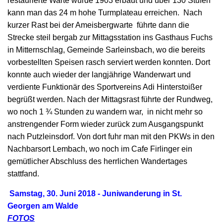
restaurierte Warte wurde 1903 erbaut und über 130 Stufen
kann man das 24 m hohe Turmplateau erreichen. Nach
kurzer Rast bei der Ameisbergwarte führte dann die
Strecke steil bergab zur Mittagsstation ins Gasthaus Fuchs
in Mitternschlag, Gemeinde Sarleinsbach, wo die bereits
vorbestellten Speisen rasch serviert werden konnten. Dort
konnte auch wieder der langjährige Wanderwart und
verdiente Funktionär des Sportvereins Adi Hinterstoißer
begrüßt werden. Nach der Mittagsrast führte der Rundweg,
wo noch 1 ¾ Stunden zu wandern war, in nicht mehr so
anstrengender Form wieder zurück zum Ausgangspunkt
nach Putzleinsdorf. Von dort fuhr man mit den PKWs in den
Nachbarsort Lembach, wo noch im Cafe Firlinger ein
gemütlicher Abschluss des herrlichen Wandertages
stattfand.
Samstag, 30. Juni 2018 - Juniwanderung in St.
Georgen am Walde
FOTOS