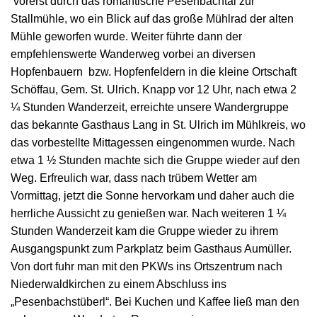
vorerst durch das romantische Pesenbachtal zur
Stallmühle, wo ein Blick auf das große Mühlrad der alten
Mühle geworfen wurde. Weiter führte dann der
empfehlenswerte Wanderweg vorbei an diversen
Hopfenbauern bzw. Hopfenfeldern in die kleine Ortschaft
Schöffau, Gem. St. Ulrich. Knapp vor 12 Uhr, nach etwa 2
¼ Stunden Wanderzeit, erreichte unsere Wandergruppe
das bekannte Gasthaus Lang in St. Ulrich im Mühlkreis, wo
das vorbestellte Mittagessen eingenommen wurde. Nach
etwa 1 ½ Stunden machte sich die Gruppe wieder auf den
Weg. Erfreulich war, dass nach trübem Wetter am
Vormittag, jetzt die Sonne hervorkam und daher auch die
herrliche Aussicht zu genießen war. Nach weiteren 1 ¼
Stunden Wanderzeit kam die Gruppe wieder zu ihrem
Ausgangspunkt zum Parkplatz beim Gasthaus Aumüller.
Von dort fuhr man mit den PKWs ins Ortszentrum nach
Niederwaldkirchen zu einem Abschluss ins
„Pesenbachstüberl“. Bei Kuchen und Kaffee ließ man den