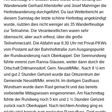
Wanderwarte Gerhard Allerstorfer und Josef Mahringer die
Herbstwanderung durchgeführt. Da laut Wetterbericht an
diesem Samstag der letzte schöne Herbsttag angekündigt
wurde, nutzten dies nicht weniger als 35 Wanderfreudige
zur Teilnahme. Die Verantwortlichen waren sehr
überrascht, aber auch erfreut, über die große
Teilnehmerzahl. Die Abfahrt war 8.30 Uhr mit Privat-PKWs
vom Postamt auf der Bahnhofstraße zum Ausgangspunkt
der Rundwanderung nach Oberkappel. Der Seenrundweg
führte vorerst zum Ranna-Stausee, weiter dann durch die
Ortschaft Dittmannsdorf, Gem. Neustift/Mkr.. Nach 8 ½ km
und gut 2 Stunden Gehzeit wurde das Ortszentrum der
Gemeinde Neustift/Mkr. erreicht. Im dortigen Gasthaus
Wundsam wurde dann Rast gemacht und das bereits
vorbestellte Mittagsessen eingenommen. Am Nachmittag
führte der Rundweg noch 5 km und 1 ¼ Stunden Gehzeit
zurück nach Oberkappel. Nach leichtem Anstieg ging es
relativ steil bergab zum gestauten Rannafluss. Dort wurde