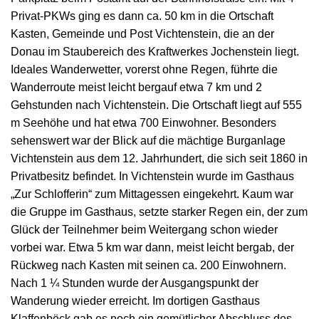
Privat-PKWs ging es dann ca. 50 km in die Ortschaft
Kasten, Gemeinde und Post Vichtenstein, die an der
Donau im Staubereich des Kraftwerkes Jochenstein liegt.
Ideales Wanderwetter, vorerst ohne Regen, führte die
Wanderroute meist leicht bergauf etwa 7 km und 2
Gehstunden nach Vichtenstein. Die Ortschaft liegt auf 555
m Seehöhe und hat etwa 700 Einwohner. Besonders
sehenswert war der Blick auf die mächtige Burganlage
Vichtenstein aus dem 12. Jahrhundert, die sich seit 1860 in
Privatbesitz befindet. In Vichtenstein wurde im Gasthaus
„Zur Schlofferin“ zum Mittagessen eingekehrt. Kaum war
die Gruppe im Gasthaus, setzte starker Regen ein, der zum
Glück der Teilnehmer beim Weitergang schon wieder
vorbei war. Etwa 5 km war dann, meist leicht bergab, der
Rückweg nach Kasten mit seinen ca. 200 Einwohnern.
Nach 1 ¼ Stunden wurde der Ausgangspunkt der
Wanderung wieder erreicht. Im dortigen Gasthaus
Klaffenböck gab es noch ein gemütlicher Abschluss des